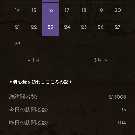
14
15
16
17
18
19
20
21
22
23
24
25
26
27
28
« 1月
3月 »
✦装心録を訪れしこころの記✦
総訪問者数:
215008
今日の訪問者数:
93
昨日の訪問者数:
104