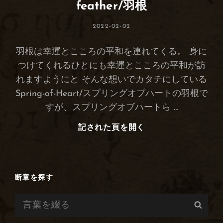
リ
feather/羽根
ー
投
2022-02-02
稿
日:
羽根は幸運とこころの平和を連れてくる。 身に
つけてくれるひとにも幸運とこころの平和が訪
れますようにと そんな想いでカタチにしている
Spring-of-Heart/スプリングオブハートの羽根で
すが、スプリングオブハートら …
記された頁を開く
Feather/
羽
根
断章を探す
検
検
索:
索