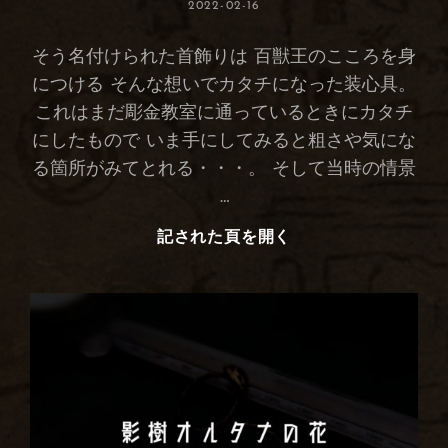
投
2022-02-16
稿
日:
そう名付けられた首飾りは 百獣王のこころを身
につける そんな想いでカタチになった装心具。
これはまだ彫金教室に通っているときにカタチ
にしたもので いま手にしてみると粗さや気にな
る箇所がみてとれる・・・。 そして当時の情景
…
記された頁を開く
ら
い
お
ん
は
ー
と/
ラ
イ