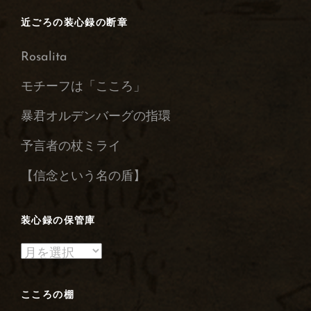
近ごろの装心録の断章
Rosalita
モチーフは「こころ」
暴君オルデンバーグの指環
予言者の杖ミライ
【信念という名の盾】
装心録の保管庫
装
心
録
こころの棚
の