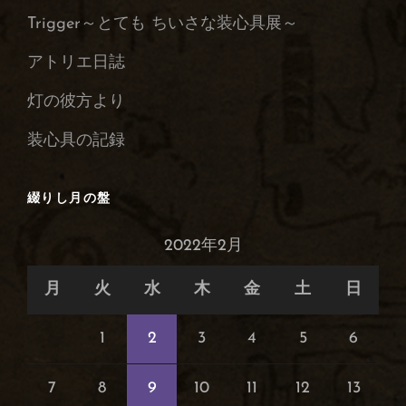
Trigger～とても ちいさな装心具展～
保
管
アトリエ日誌
庫
灯の彼方より
装心具の記録
綴りし月の盤
2022年2月
月
火
水
木
金
土
日
1
2
3
4
5
6
7
8
9
10
11
12
13