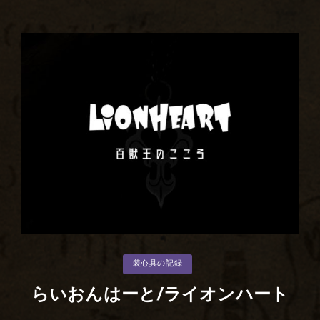
れ
か
ら
8
年/Lion
Heart
カ
装心具の記録
テ
ゴ
リ
らいおんはーと/ライオンハート
ー