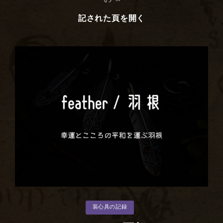
記された頁を開く
お
花
の
指
環
カ
装心具の記録
テ
ゴ