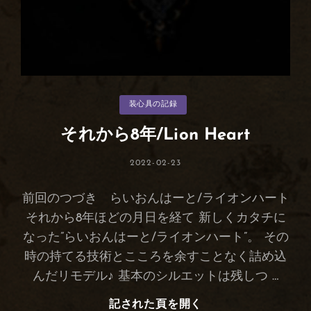
カ
装心具の記録
テ
ゴ
リ
それから8年/Lion Heart
ー
投
2022-02-23
稿
日:
前回のつづき らいおんはーと/ライオンハート
それから8年ほどの月日を経て 新しくカタチに
なった”らいおんはーと/ライオンハート”。 その
時の持てる技術とこころを余すことなく詰め込
んだリモデル♪ 基本のシルエットは残しつ …
記された頁を開く
そ