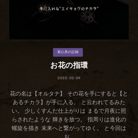
オ
ン
ハ
ー
ト
カ
装心具の記録
テ
ゴ
リ
お花の指環
ー
投
2022-02-09
稿
日:
花の名は【オルタナ】 その花を手にすると【と
あるチカラ】が手に入る。 と云われてるみた
い。 少しくすんだ仕上がりは まるで月夜に照
らされたような 輝きを放つ。 指周りは進化の
螺旋を描き 未来へと繋がってゆく。 と今回は
お …