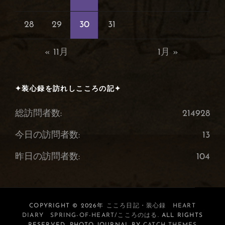
28
29
30
31
« 11月
1月 »
✦装心録を訪れしこころの記✦
総訪問者数:
214928
今日の訪問者数:
13
昨日の訪問者数:
104
COPYRIGHT © 2026年
こころ日記・装心録 HEART
DIARY SPRING-OF-HEART/こころのはる
. ALL RIGHTS
RESERVED. PHOTO JOURNAL BY
CATCH THEMES