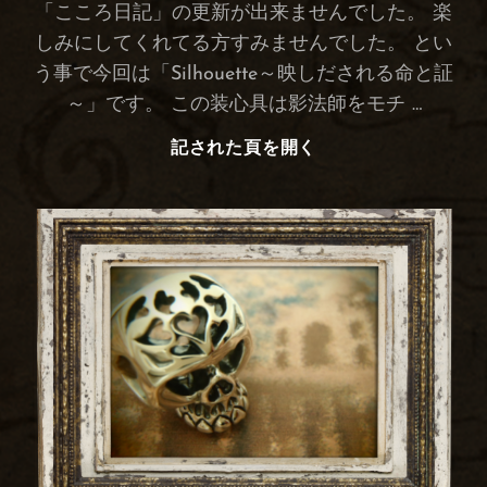
「こころ日記」の更新が出来ませんでした。 楽
しみにしてくれてる方すみませんでした。 とい
う事で今回は「Silhouette～映しだされる命と証
～」です。 この装心具は影法師をモチ …
記された頁を開く
Silhouette
～
映
し
だ
さ
れ
る
命
と
証
～