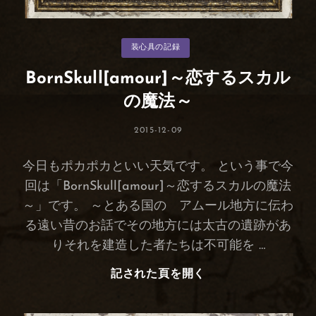
カ
装心具の記録
テ
ゴ
リ
BornSkull[amour]～恋するスカル
ー
の魔法～
投
2015-12-09
稿
日:
今日もポカポカといい天気です。 という事で今
回は「BornSkull[amour]～恋するスカルの魔法
～」です。 ～とある国の アムール地方に伝わ
る遠い昔のお話でその地方には太古の遺跡があ
りそれを建造した者たちは不可能を …
記された頁を開く
BornSkull[amour]
～
恋