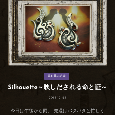
り
わ
ず
か
カ
装心具の記録
テ
ゴ
リ
Silhouette～映しだされる命と証～
ー
投
2015-12-23
稿
日:
今日は午後から雨。 先週はバタバタと忙しく