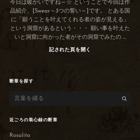
今日は暖かいですね～☆ ということで今回は作
品紹介、[Swear～3つの誓い～]です。 とある国
に「願うことを叶えてくれる者の姿が見える」
という洞窟があるという・・・ 願い事を叶えた
いと洞窟に向かった者がその洞窟でみたの …
記された頁を開く
Swear
～
3
つ
の
断章を探す
誓
検
い
検
～
索:
索
近ごろの装心録の断章
Rosalita