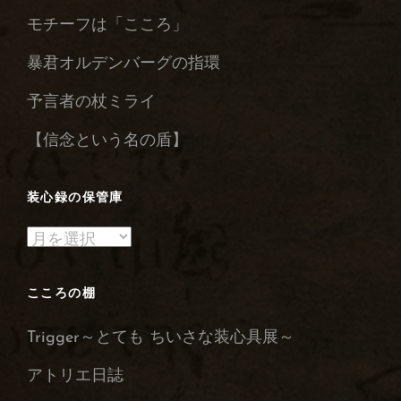
モチーフは「こころ」
暴君オルデンバーグの指環
予言者の杖ミライ
【信念という名の盾】
装心録の保管庫
装
心
録
こころの棚
の
Trigger～とても ちいさな装心具展～
保
管
アトリエ日誌
庫