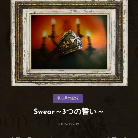
す
る
ス
カ
ル
の
魔
法
～
カ
装心具の記録
テ
ゴ
リ
Swear～3つの誓い～
ー
投
2015-12-02
稿
日: