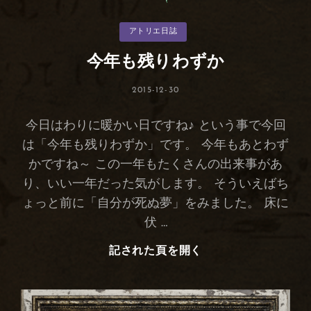
カ
アトリエ日誌
テ
ゴ
リ
今年も残りわずか
ー
投
2015-12-30
稿
日:
今日はわりに暖かい日ですね♪ という事で今回
は「今年も残りわずか」です。 今年もあとわず
かですね～ この一年もたくさんの出来事があ
り、いい一年だった気がします。 そういえばち
ょっと前に「自分が死ぬ夢」をみました。 床に
伏 …
記された頁を開く
今
年
も
残