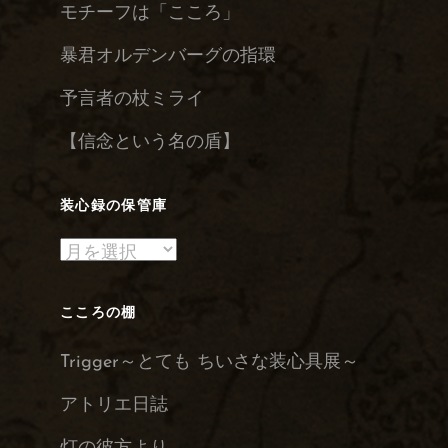
モチーフは「こころ」
暴君オルデンバーグの指環
予言者の杖ミライ
【信念という名の盾】
装心録の保管庫
装
心
録
こころの棚
の
Trigger～とても ちいさな装心具展～
保
管
アトリエ日誌
庫