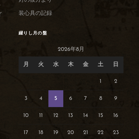
灯の彼方より
予
装心具の記録
イ
綴りし月の盤
2026年8月
月
火
水
木
金
土
日
1
2
3
4
5
6
7
8
9
10
11
12
13
14
15
16
17
18
19
20
21
22
23