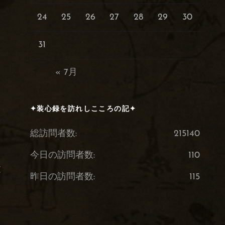
24
25
26
27
28
29
30
31
« 7月
✦装心録を訪れしこころの記✦
総訪問者数:
215140
今日の訪問者数:
110
文
昨日の訪問者数:
115