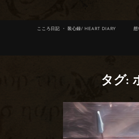
索:
索
こころ日記 ・ 装心録/ HEART DIARY
想
タグ: