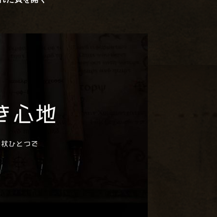
れた頁を開く
お
世
話
に
な
っ
た
方
へ
の
贈
り
も
の