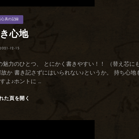
装心具の記録
き心地
投
2021-12-15
稿
日:
の魅力のひとつ、 とにかく書きやすい！！ （替え芯に
故か 書き記さずにはいられない♪というか。 持ち心地
すよ♪ホントに …
れた頁を開く
書
き
心
地