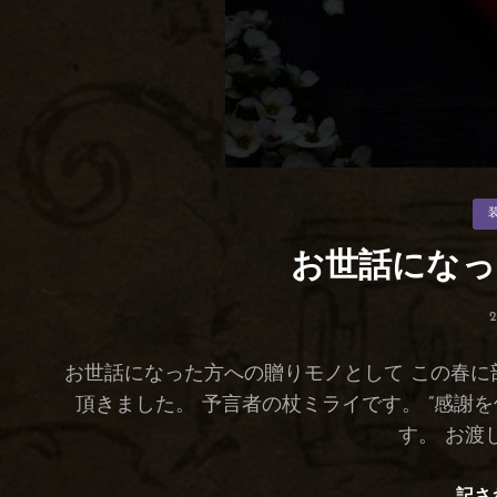
カ
テ
ゴ
リ
お世話になっ
ー
お世話になった方への贈りモノとして この春に
頂きました。 予言者の杖ミライです。 ”感謝
す。 お渡