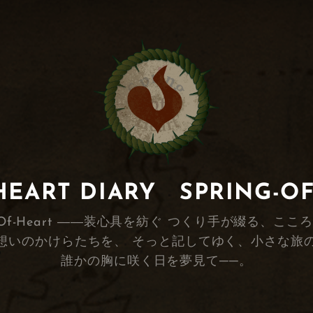
RT DIARY SPRING-O
s Spring-Of-Heart ――装心具を紡ぐ つくり手が
想いのかけらたちを、 そっと記してゆく、小さな旅
誰かの胸に咲く日を夢見て──。