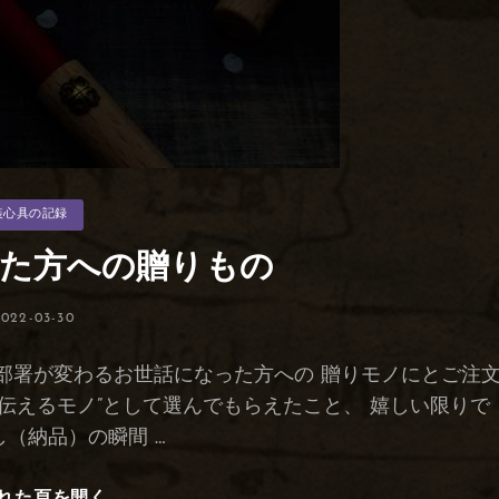
装心具の記録
た方への贈りもの
投
2022-03-30
稿
日:
部署が変わるお世話になった方への 贈りモノにとご注
を伝えるモノ”として選んでもらえたこと、 嬉しい限りで
し（納品）の瞬間 …