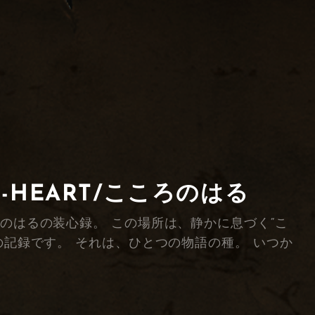
F-HEART/こころのはる
綴る、こころのはるの装心録。 この場所は、静かに息づく“こ
の記録です。 それは、ひとつの物語の種。 いつか