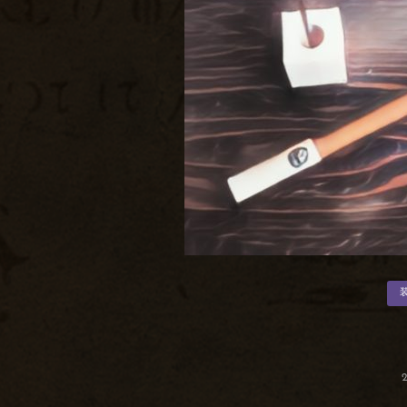
カ
テ
ゴ
リ
ー