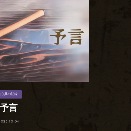
装心具の記録
予言
投
2023-10-04
稿