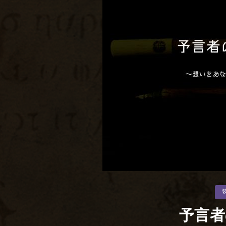
カ
テ
ゴ
リ
予言者
ー