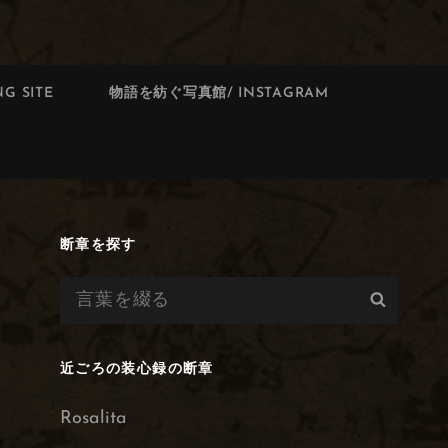
G SITE
物語を紡ぐ写真館/ INSTAGRAM
断章を探す
検
検
索:
索
近ごろの装心録の断章
Rosalita