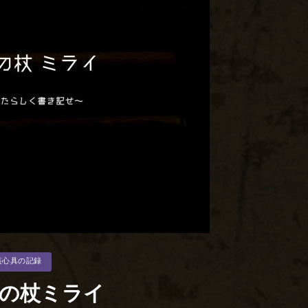
装心具の記録
の杖ミライ