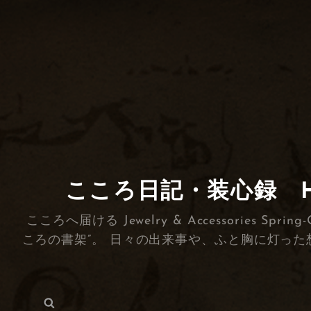
こころ日記・装心録 HEA
こころへ届ける Jewelry & Accessorie
ころの書架”。 日々の出来事や、ふと胸に灯った
検
検