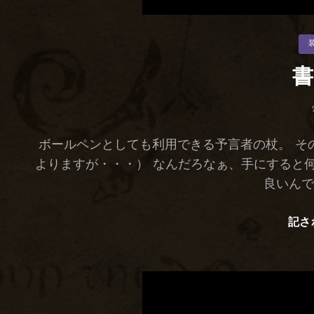
カ
テ
ゴ
リ
書
ー
ボールペンとしても利用できる予言者の杖。 そ
よりますが・・・） なんだろなぁ、手にすると何
良いんで
記さ