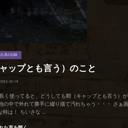
装心具の記録
ャップとも言う）のこと
投
2023-01-18
稿
日:
 長く使ってると、どうしても鞘（キャップとも言う）が
鞄の中で外れて勝手に綴り描て汚れちゃう・・・ さぁ
時は！ ちいさな …