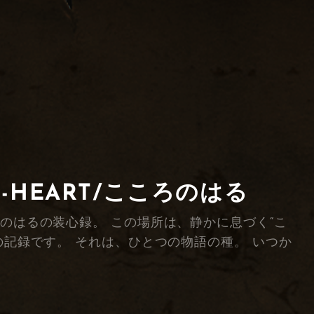
F-HEART/こころのはる
綴る、こころのはるの装心録。 この場所は、静かに息づく“こ
の記録です。 それは、ひとつの物語の種。 いつか