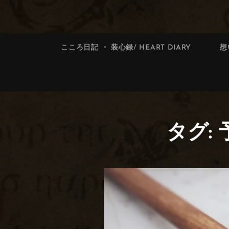
索:
索
こころ日記 ・ 装心録/ HEART DIARY
想
タグ: