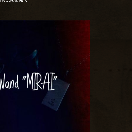
れた頁を開く
予
言
者
の
杖
の
鞘
（キ
ャ
ッ
プ
と
も
言
う）
の
こ
と