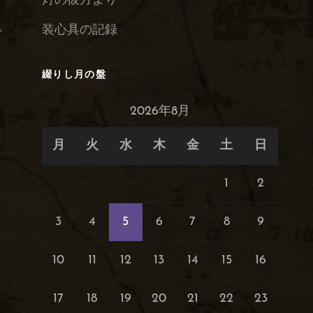
灯の彼方より
装心具の記録
で
綴りし月の盤
2026年8月
月
火
水
木
金
土
日
1
2
3
4
5
6
7
8
9
10
11
12
13
14
15
16
17
18
19
20
21
22
23