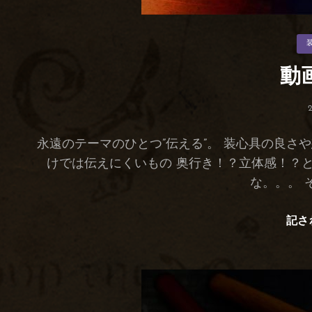
カ
テ
ゴ
リ
動
ー
永遠のテーマのひとつ”伝える”。 装心具の良さ
けでは伝えにくいもの 奥行き！？立体感！？
な。。。 
記さ