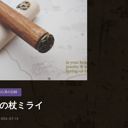
装心具の記録
の杖ミライ
投
2026-07-15
稿