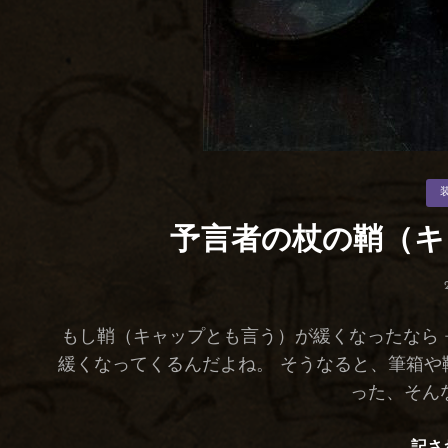
カ
テ
ゴ
リ
予言者の杖の鞘（キ
ー
もし鞘（キャップとも言う）が緩くなったなら
緩くなってくるんだよね。 そうなると、筆箱や
った、そんな