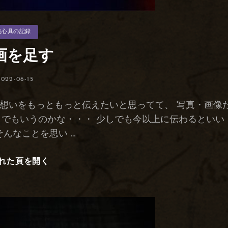
装心具の記録
画を足す
投
2022-06-15
稿
日:
や想いをもっともっと伝えたいと思ってて、 写真・画像
とでもいうのかな・・・ 少しでも今以上に伝わるといい
そんなことを思い …
れた頁を開く
動
画
を
足
す