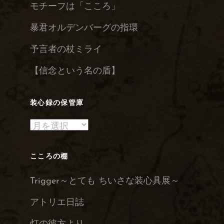
モチーフは「こころ」
暴君オルデンバーグの指環
予言者の杖ミライ
【信念という名の盾】
装心録の保管庫
装
心
録
こころの棚
の
Trigger～とても ちいさな装心具展～
保
管
アトリエ日誌
庫