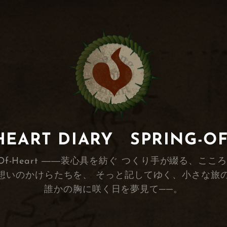
RT DIARY SPRING-O
s Spring-Of-Heart ――装心具を紡ぐ つくり手が
想いのかけらたちを、 そっと記してゆく、小さな旅
誰かの胸に咲く日を夢見て──。