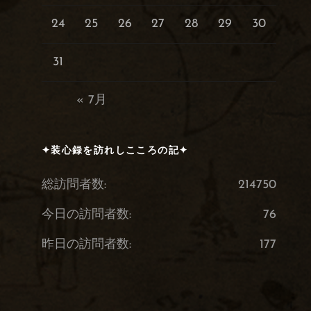
24
25
26
27
28
29
30
31
« 7月
✦装心録を訪れしこころの記✦
総訪問者数:
214750
今日の訪問者数:
76
昨日の訪問者数:
177
困