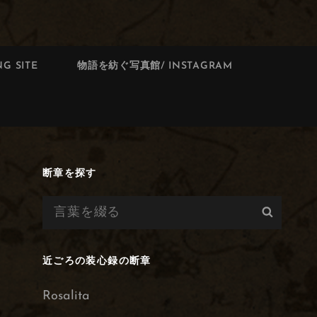
G SITE
物語を紡ぐ写真館/ INSTAGRAM
断章を探す
検
検
索:
索
近ごろの装心録の断章
Rosalita