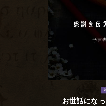
カ
テ
ゴ
リ
お世話になっ
ー