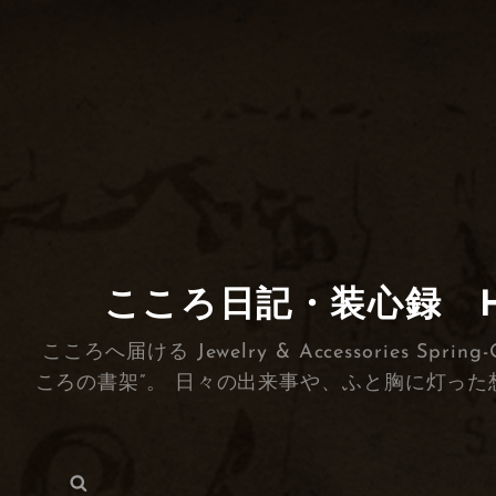
こころ日記・装心録 HEA
こころへ届ける Jewelry & Accessorie
ころの書架”。 日々の出来事や、ふと胸に灯った
検
検