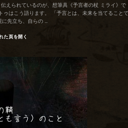
日:
う伝えられているのが、想筆具《予言者の杖 ミライ》で
トゥはこう語ります。 「予言とは、未来を当てること
現に先立ち、自らの …
れた頁を開く
予
言
者
の
杖
ミ
ラ
イ