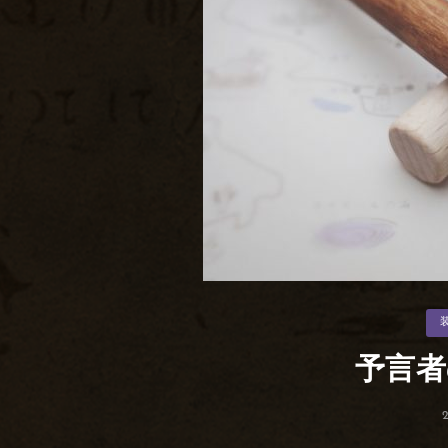
カ
テ
ゴ
リ
予言者
ー