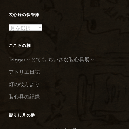
装心録の保管庫
装
心
録
こころの棚
の
Trigger～とても ちいさな装心具展～
保
管
アトリエ日誌
庫
灯の彼方より
装心具の記録
綴りし月の盤