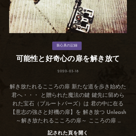
カ
装心具の記録
テ
ゴ
リ
可能性と好奇心の扉を解き放て
ー
投
2020-03-18
稿
日:
解き放たれるこころの扉 新たな道を歩き始めた
君へ・・・ と贈られた魔法の鍵 鍵先に留めら
れた宝石（ブルートパーズ）は 君の中に在る
【意志の強さと好機の扉】を 解き放つ Unleash
～解き放たれるこころの扉～ こころの扉 …
記された頁を開く
可