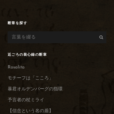
能
性
と
好
断章を探す
奇
検
心
検
の
索:
索
扉
を
近ごろの装心録の断章
解
き
Rosalita
放
て
モチーフは「こころ」
暴君オルデンバーグの指環
予言者の杖ミライ
【信念という名の盾】