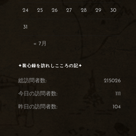
24
25
26
27
28
29
30
31
« 7月
✦装心録を訪れしこころの記✦
総訪問者数:
215026
今日の訪問者数:
111
昨日の訪問者数:
104