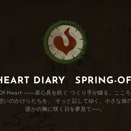
RT DIARY SPRING-O
s Spring-Of-Heart ――装心具を紡ぐ つくり手が
想いのかけらたちを、 そっと記してゆく、小さな旅
誰かの胸に咲く日を夢見て──。