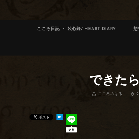
索:
索
こころ日記 ・ 装心録/ HEART DIARY
想
できたら
BY
こころのはる
投
2
稿
日: