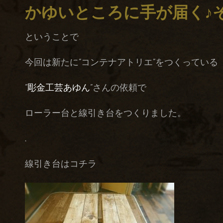
かゆいところに手が届く♪そ
ということで
今回は新たに”コンテナアトリエ”をつくっている
”
彫金工芸あゆん
”さんの依頼で
ローラー台と線引き台をつくりました。
.
線引き台はコチラ