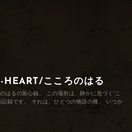
F-HEART/こころのはる
綴る、こころのはるの装心録。 この場所は、静かに息づく“こ
の記録です。 それは、ひとつの物語の種。 いつか