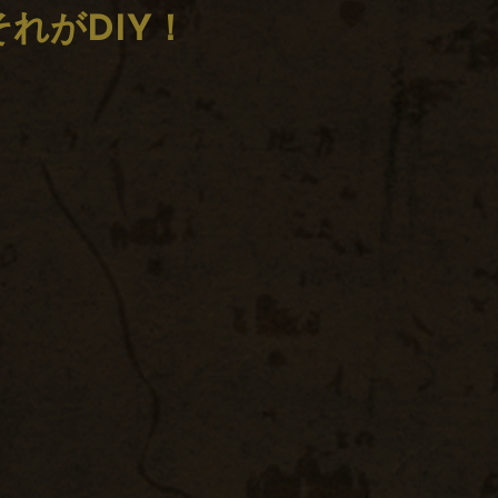
れがDIY！