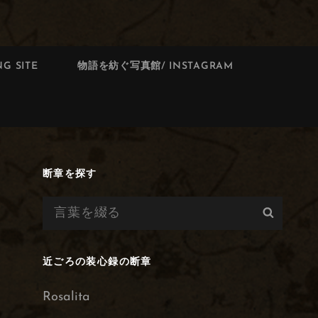
G SITE
物語を紡ぐ写真館/ INSTAGRAM
断章を探す
検
検
索:
索
近ごろの装心録の断章
Rosalita