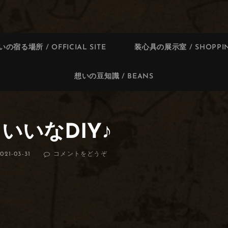
いの宿る場所 / OFFICIAL SITE
装心具の展示室 / SHOPPIN
想いの豆知識 / BEANS
いいなDIY♪
021-03-31
コメントをどうぞ
(で
き
た
ら
い
い
な
DIY♪)