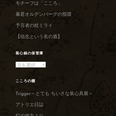
モチーフは「こころ」
暴君オルデンバーグの指環
予言者の杖ミライ
【信念という名の盾】
装心録の保管庫
装
心
録
こころの棚
の
Trigger～とても ちいさな装心具展～
保
管
アトリエ日誌
庫