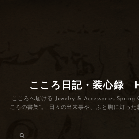
こころ日記・装心録 HEA
こころへ届ける Jewelry & Accessorie
ころの書架”。 日々の出来事や、ふと胸に灯った
検
検