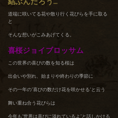
結ぶんだろう…
道端に咲いてる花や散り行く花びらを手に取る
と
そんな想いがこみあげてくる。
喜桜ジョイブロッサム
この世界の喜びの数を知る桜は
出会いや別れ、始まりや終わりの季節に
その一年の”喜びの数だけ花を咲かせる”と云う
舞い重ね合う花びらは
今年も”世界は喜びに溢れているよ”と話しかける