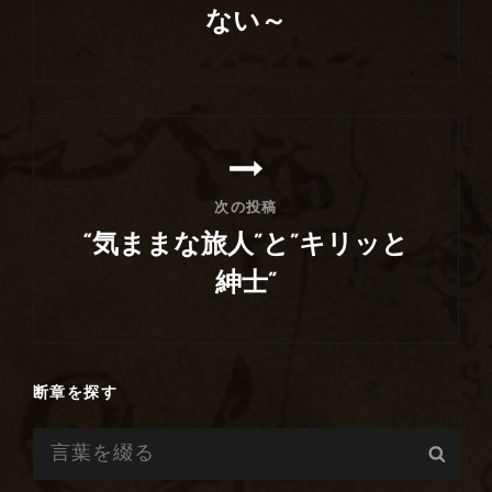
ゲ
ない～
ー
前
シ
の
ョ
投
ン
稿
次の投稿
“気ままな旅人”と”キリッと
紳士”
次
の
投
断章を探す
稿
検
検
索:
索