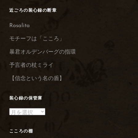
近ごろの装心録の断章
Rosalita
モチーフは「こころ」
暴君オルデンバーグの指環
予言者の杖ミライ
【信念という名の盾】
装心録の保管庫
装
心
録
こころの棚