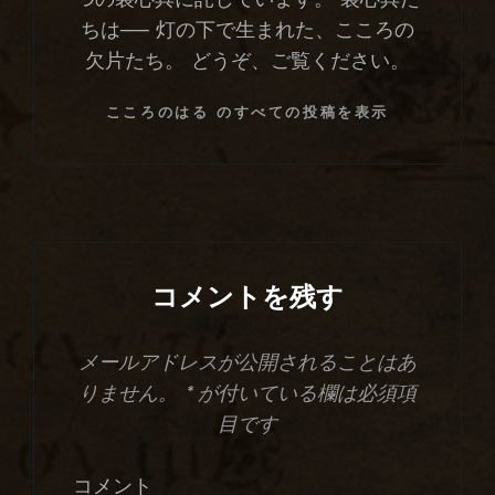
つの装心具に託しています。 装心具た
ちは── 灯の下で生まれた、こころの
欠片たち。 どうぞ、ご覧ください。
こころのはる のすべての投稿を表示
コメントを残す
メールアドレスが公開されることはあ
りません。
*
が付いている欄は必須項
目です
コメント