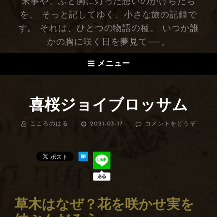
来事や、ふと胸に灯った想いのかけらたち
を、 そっと記してゆく、小さな旅の記録で
す。 それは、ひとつの物語の種。 いつか誰
かの胸に咲く日を夢見て──。
メニュー
喜桜ジョイブロッサム
BY
こころのはる
投
2021-03-17
コメントをどうぞ
(喜
稿
桜
日:
ジ
ョ
イ
ブ
ロ
ッ
サ
草木はなぜ？花を咲かせ実を
ム)