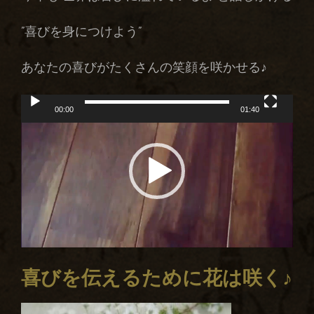
”喜びを身につけよう”
あなたの喜びがたくさんの笑顔を咲かせる♪
動
00:00
01:40
画
プ
レ
ー
ヤ
ー
喜びを伝えるために花は咲く♪