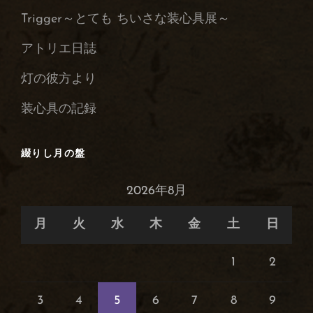
の
Trigger～とても ちいさな装心具展～
保
管
アトリエ日誌
庫
灯の彼方より
装心具の記録
綴りし月の盤
2026年8月
月
火
水
木
金
土
日
1
2
3
4
5
6
7
8
9