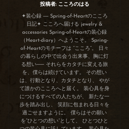
投稿者:
こころのはる
✦装心録 ― Spring-of-Heartのこころ
日記✦ こころへ届ける jewelry &
accessories Spring-of-Heartの装心録
（Heart-diary）へようこそ。 Spring-
of-Heartのモチーフは “こころ”。 日々
の暮らしの中で出会う出来事、胸に灯
る想い── それらをカタチに変える旅
を、僕らは続けています。 その想い
は、行動となり、カタチとなり、 やが
て誰かのこころへと届く。 装心具を身
につけるすべての人たちが、 新たな一
歩を踏み出し、 笑顔に包まれる日々を
過ごせますように。 僕らはその願い
を“ひとつの想い”として、 ひとつひと