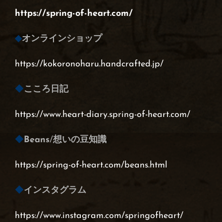
https://spring-of-heart.com/
◆
オンラインショップ
https://kokoronoharu.handcrafted.jp/
◆
こころ日記
https://www.heart-diary.spring-of-heart.com/
◆
Beans
/
想いの豆知識
https://spring-of-heart.com/beans.html
◆
インスタグラム
https://www.instagram.com/springofheart/