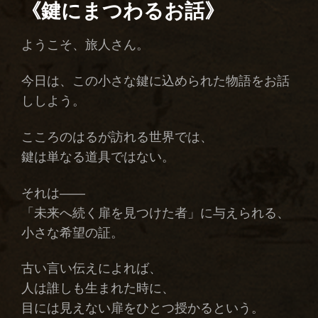
｜
《鍵にまつわるお話》
解
心
の
ようこそ、旅人さん。
鍵
ク
今日は、この小さな鍵に込められた物語をお話
レ
ヴ
ししよう。
ィ
ス)
こころのはるが訪れる世界では、
鍵は単なる道具ではない。
それは――
「未来へ続く扉を見つけた者」に与えられる、
小さな希望の証。
古い言い伝えによれば、
人は誰しも生まれた時に、
目には見えない扉をひとつ授かるという。