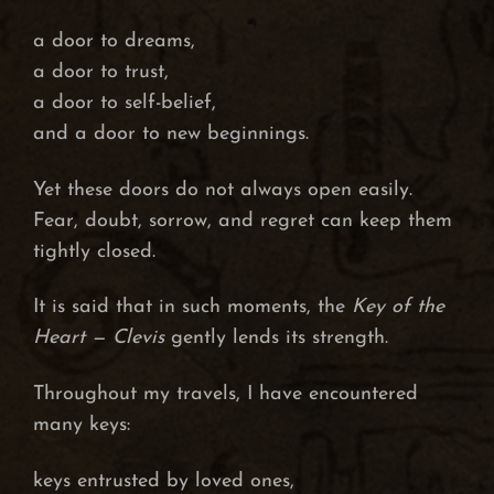
a door to dreams,
a door to trust,
a door to self-belief,
and a door to new beginnings.
Yet these doors do not always open easily.
Fear, doubt, sorrow, and regret can keep them
tightly closed.
It is said that in such moments, the
Key of the
Heart — Clevis
gently lends its strength.
Throughout my travels, I have encountered
many keys:
keys entrusted by loved ones,