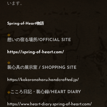
います。
Spring-of-Heart物語
想いの宿る場所/OFFICIAL SITE
https://spring-of-heart.com/
装心具の展示室 / SHOPPING SITE
https://kokoronoharu.handcrafted.jp/
こころ日記・装心録/HEART DIARY
https://www.heart-diary.spring-of-heart.com/