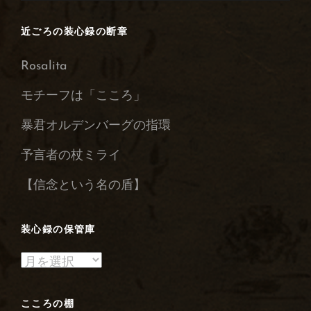
近ごろの装心録の断章
Rosalita
モチーフは「こころ」
暴君オルデンバーグの指環
予言者の杖ミライ
【信念という名の盾】
装心録の保管庫
装
心
録
こころの棚