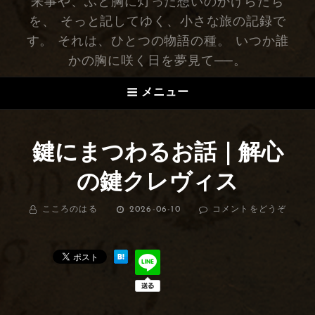
来事や、ふと胸に灯った想いのかけらたち
を、 そっと記してゆく、小さな旅の記録で
す。 それは、ひとつの物語の種。 いつか誰
かの胸に咲く日を夢見て──。
メニュー
鍵にまつわるお話｜解心
の鍵クレヴィス
BY
こころのはる
投
2026-06-10
コメントをどうぞ
(鍵
稿
に
日:
ま
つ
わ
る
お
話