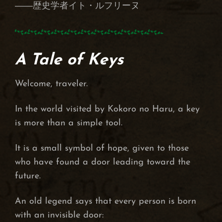
――歴史学者イト・ルフリーヌ
A Tale of Keys
Welcome, traveler.
In the world visited by Kokoro no Haru, a key
is more than a simple tool.
It is a small symbol of hope, given to those
who have found a door leading toward the
future.
An old legend says that every person is born
with an invisible door: