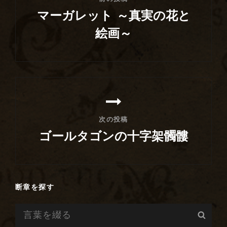
ビ
マーガレット ～真実の花と
ゲ
絵画～
ー
前
シ
の
ョ
投
ン
稿
次の投稿
ゴールタゴンの十字架髑髏
次
の
投
断章を探す
稿
検
検
索:
索