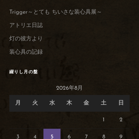
の
Trigger～とても ちいさな装心具展～
保
管
アトリエ日誌
庫
灯の彼方より
装心具の記録
綴りし月の盤
2026年8月
月
火
水
木
金
土
日
1
2
3
4
5
6
7
8
9