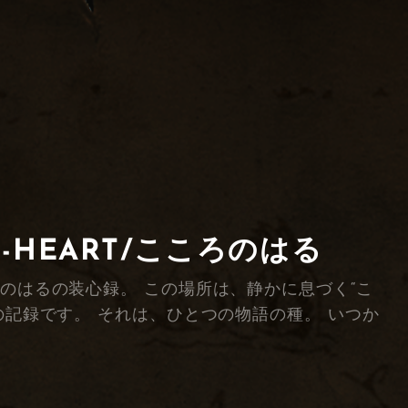
F-HEART/こころのはる
綴る、こころのはるの装心録。 この場所は、静かに息づく“こ
の記録です。 それは、ひとつの物語の種。 いつか