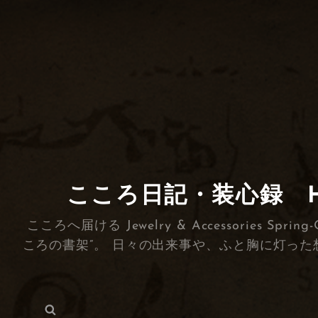
こころ日記・装心録 HEA
こころへ届ける Jewelry & Accessorie
ころの書架”。 日々の出来事や、ふと胸に灯った
検
検