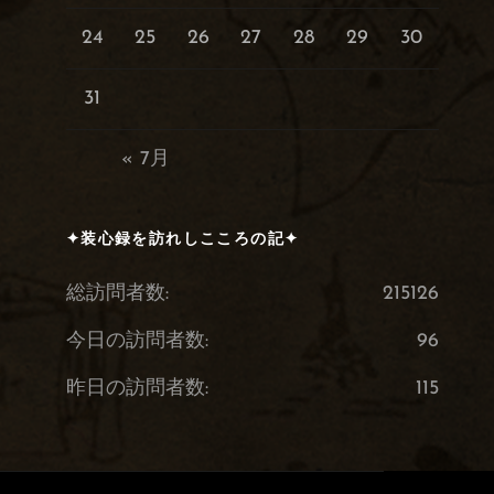
24
25
26
27
28
29
30
31
« 7月
✦装心録を訪れしこころの記✦
総訪問者数:
215126
今日の訪問者数:
96
昨日の訪問者数:
115