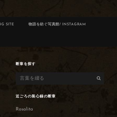
G SITE
物語を紡ぐ写真館/ INSTAGRAM
断章を探す
検
検
索:
索
近ごろの装心録の断章
Rosalita