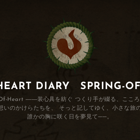
RT DIARY SPRING-O
s Spring-Of-Heart ――装心具を紡ぐ つくり手が
想いのかけらたちを、 そっと記してゆく、小さな旅
誰かの胸に咲く日を夢見て──。