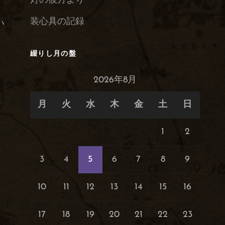
灯の彼方より
ら
装心具の記録
い
綴りし月の盤
2026年8月
月
火
水
木
金
土
日
1
2
3
4
5
6
7
8
9
10
11
12
13
14
15
16
17
18
19
20
21
22
23