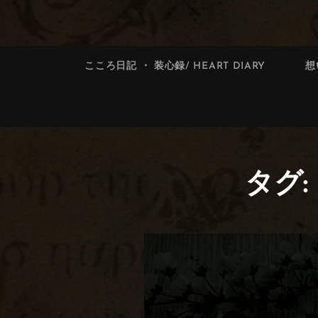
索:
索
こころ日記 ・ 装心録/ HEART DIARY
想
タグ: