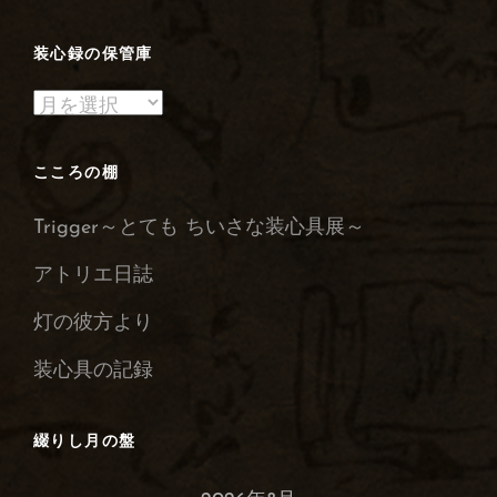
装心録の保管庫
装
心
録
こころの棚
の
Trigger～とても ちいさな装心具展～
保
管
アトリエ日誌
庫
灯の彼方より
装心具の記録
綴りし月の盤