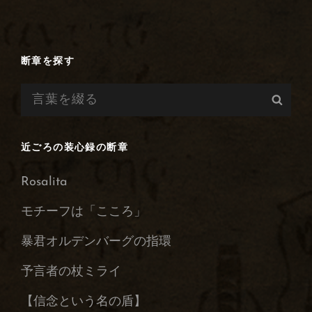
ラ
イ
ゾ
海
断章を探す
岸
検
の
検
宝
索:
索
砂》
―
近ごろの装心録の断章
炎
の
Rosalita
彩
り
モチーフは「こころ」
の
暴君オルデンバーグの指環
起
源
予言者の杖ミライ
―
【信念という名の盾】