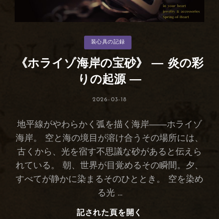
カ
装心具の記録
テ
ゴ
リ
《ホライゾ海岸の宝砂》 ― 炎の彩
ー
りの起源 ―
投
2026-03-18
稿
日:
地平線がやわらかく弧を描く海岸――ホライゾ
海岸。 空と海の境目が溶け合うその場所には、
古くから、光を宿す不思議な砂があると伝えら
れている。 朝、世界が目覚めるその瞬間。夕、
すべてが静かに染まるそのひととき。 空を染め
る光 …
記された頁を開く
《ホ