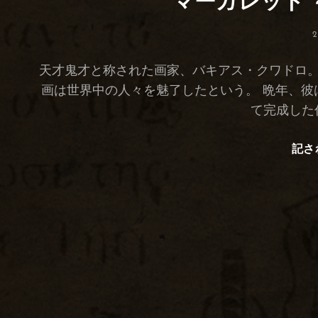
マーガレット
ー
2
天才鬼才と称された画家、バキアス・クワドロ。
画は世界中の人々を魅了したという。 晩年、彼
て完成した
記さ