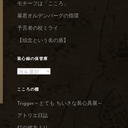
モチーフは「こころ」
暴君オルデンバーグの指環
予言者の杖ミライ
【信念という名の盾】
装心録の保管庫
装
心
録
こころの棚
の
Trigger～とても ちいさな装心具展～
保
管
アトリエ日誌
庫