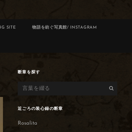
G SITE
物語を紡ぐ写真館/ INSTAGRAM
断章を探す
検
検
索:
索
近ごろの装心録の断章
Rosalita