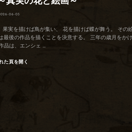
 ～真実の花と絵画～
投
026-06-03
稿
日:
 果実を描けば鳥が集い、 花を描けば蝶が舞う。 その
は最後の作品を描くことを決意する。 三年の歳月をか
作品は、エンシェ …
れた頁を開く
マ
ー
ガ
レ
ッ
ト
～
真
実
の