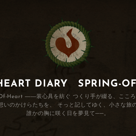
RT DIARY SPRING-O
s Spring-Of-Heart ――装心具を紡ぐ つくり手が
想いのかけらたちを、 そっと記してゆく、小さな旅
誰かの胸に咲く日を夢見て──。