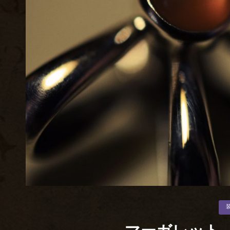
カ
テ
ゴ
リ