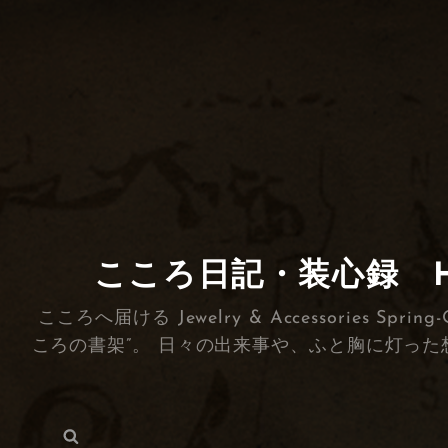
こころ日記・装心録 HEA
こころへ届ける Jewelry & Accessorie
ころの書架”。 日々の出来事や、ふと胸に灯った
検
検