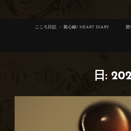
索:
索
こころ日記 ・ 装心録/ HEART DIARY
想
日: 2