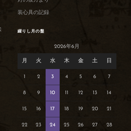
灯の彼方より
装心具の記録
絵
綴りし月の盤
け
2026年6月
月
火
水
木
金
土
日
1
2
3
4
5
6
7
8
9
10
11
12
13
14
15
16
17
18
19
20
21
22
23
24
25
26
27
28