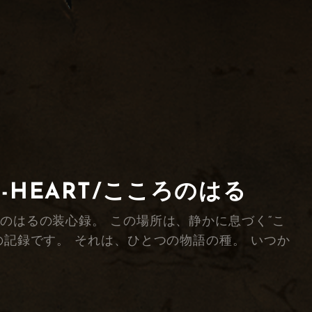
F-HEART/こころのはる
綴る、こころのはるの装心録。 この場所は、静かに息づく“こ
の記録です。 それは、ひとつの物語の種。 いつか