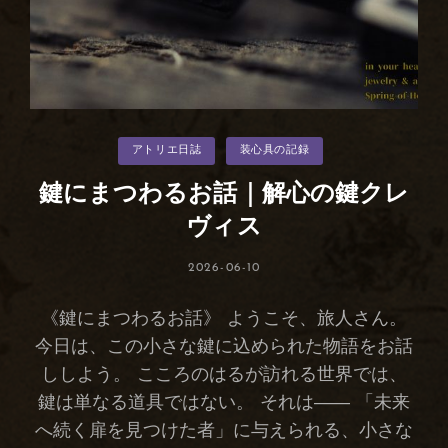
カ
アトリエ日誌
装心具の記録
テ
ゴ
リ
鍵にまつわるお話｜解心の鍵クレ
ー
ヴィス
投
2026-06-10
稿
日:
《鍵にまつわるお話》 ようこそ、旅人さん。
今日は、この小さな鍵に込められた物語をお話
ししよう。 こころのはるが訪れる世界では、
鍵は単なる道具ではない。 それは―― 「未来
へ続く扉を見つけた者」に与えられる、小さな