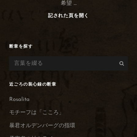
希望 …
記された頁を開く
鍵
に
ま
つ
わ
断章を探す
る
検
お
検
話
索:
索
｜
解
近ごろの装心録の断章
心
の
Rosalita
鍵
ク
モチーフは「こころ」
レ
暴君オルデンバーグの指環
ヴ
ィ