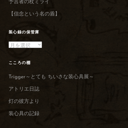
予言者の杖ミライ
ス
【信念という名の盾】
装心録の保管庫
装
心
録
こころの棚
の
Trigger～とても ちいさな装心具展～
保
管
アトリエ日誌
庫
灯の彼方より
装心具の記録