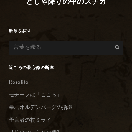
どしゃ降りの中のスチカ
次
の
投
断章を探す
稿
検
検
索:
索
近ごろの装心録の断章
Rosalita
モチーフは「こころ」
暴君オルデンバーグの指環
予言者の杖ミライ