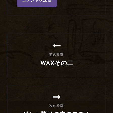
投
稿
ナ
前の投稿
ビ
WAXその二
ゲ
前
ー
の
シ
投
稿
ョ
ン
次の投稿