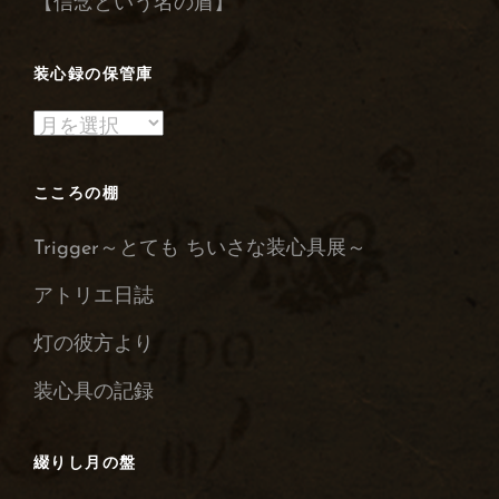
【信念という名の盾】
装心録の保管庫
装
心
録
こころの棚
の
Trigger～とても ちいさな装心具展～
保
管
アトリエ日誌
庫
灯の彼方より
装心具の記録
綴りし月の盤