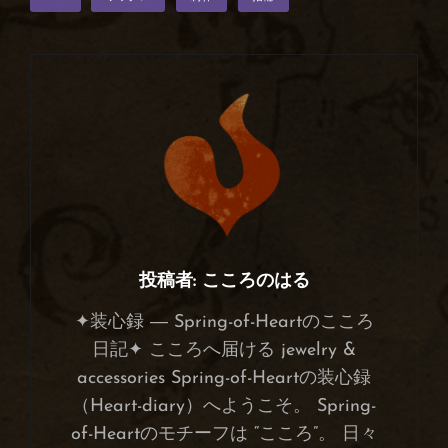
グ
投稿者:
こころのはる
✦装心録 ― Spring-of-Heartのこころ
日記✦ こころへ届ける jewelry &
accessories Spring-of-Heartの装心録
（Heart-diary）へようこそ。 Spring-
of-Heartのモチーフは “こころ”。 日々