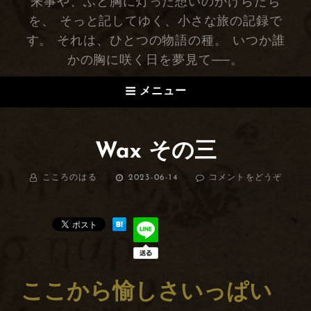
来事や、ふと胸に灯った想いのかけらたち
を、 そっと記してゆく、小さな旅の記録で
す。 それは、ひとつの物語の種。 いつか誰
かの胸に咲く日を夢見て──。
メニュー
Wax その三
BY
こころのはる
投
2023-06-14
コメントをどうぞ
(WAX
稿
そ
日:
の
三)
ここから愉しさいっぱい