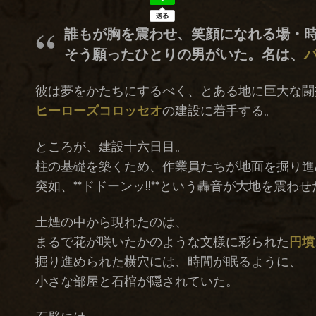
誰もが胸を震わせ、笑顔になれる場・時
そう願ったひとりの男がいた。名は、
彼は夢をかたちにするべく、とある地に巨大な闘
ヒーローズコロッセオ
の建設に着手する。
ところが、建設十六日目。
柱の基礎を築くため、作業員たちが地面を掘り進
突如、**ドドーンッ!!**という轟音が大地を震わせ
土煙の中から現れたのは、
まるで花が咲いたかのような文様に彩られた
円墳
掘り進められた横穴には、時間が眠るように、
小さな部屋と石棺が隠されていた。