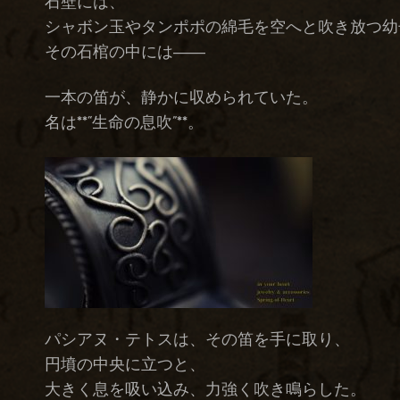
石壁には、
シャボン玉やタンポポの綿毛を空へと吹き放つ幼
その石棺の中には――
一本の笛が、静かに収められていた。
名は**“生命の息吹”**。
パシアヌ・テトスは、その笛を手に取り、
円墳の中央に立つと、
大きく息を吸い込み、力強く吹き鳴らした。