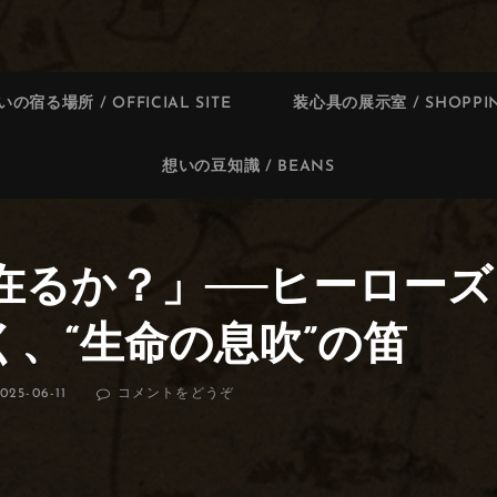
いの宿る場所 / OFFICIAL SITE
装心具の展示室 / SHOPPIN
想いの豆知識 / BEANS
在るか？」──ヒーローズ
、“生命の息吹”の笛
025-06-11
コメントをどうぞ
(「あ
な
た
は、
こ