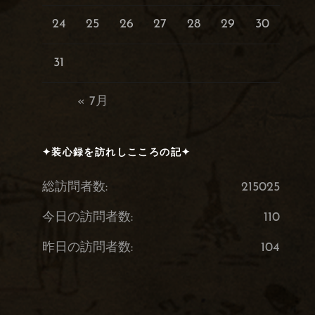
24
25
26
27
28
29
30
31
« 7月
✦装心録を訪れしこころの記✦
総訪問者数:
215025
今日の訪問者数:
110
昨日の訪問者数:
104