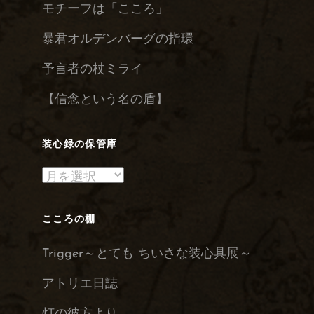
モチーフは「こころ」
暴君オルデンバーグの指環
予言者の杖ミライ
【信念という名の盾】
装心録の保管庫
装
心
録
こころの棚
の
Trigger～とても ちいさな装心具展～
保
管
アトリエ日誌
庫