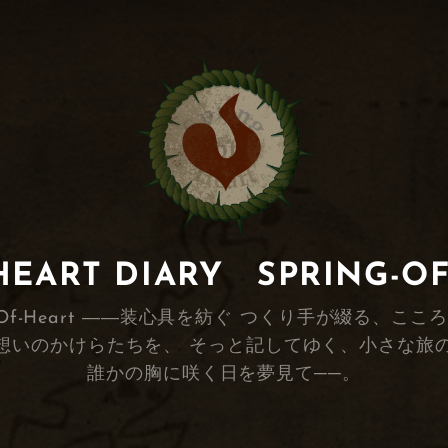
RT DIARY SPRING-O
s Spring-Of-Heart ――装心具を紡ぐ つくり手が
想いのかけらたちを、 そっと記してゆく、小さな旅
誰かの胸に咲く日を夢見て──。