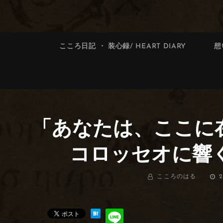
索:
索
こころ日記 ・ 装心録/ HEART DIARY
想
「あなたは、ここに
コロッセオに響く
BY
こころのはる
投
2
稿
日: