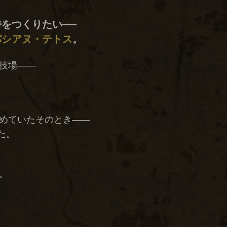
こ
に
在
をつくりたい──
る
パシアヌ・テトス
。
か？」
──
ヒ
技場――
ー
ロ
ー
ズ
コ
ロ
めていたそのとき――
ッ
た。
セ
オ
に
響
。
く、“生
命
の
息
吹”の
笛)