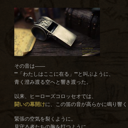
その音は――
**「わたしはここに在る」**と叫ぶように、
青く澄み渡る空へと響き渡った。
以来、ヒーローズコロッセオでは、
闘いの幕開け
に、この笛の音が高らかに鳴り響く
緊張の空気を裂くように。
見守る者たちの胸を打つように。