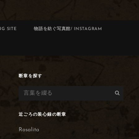
G SITE
物語を紡ぐ写真館/ INSTAGRAM
断章を探す
検
検
索:
索
近ごろの装心録の断章
Rosalita