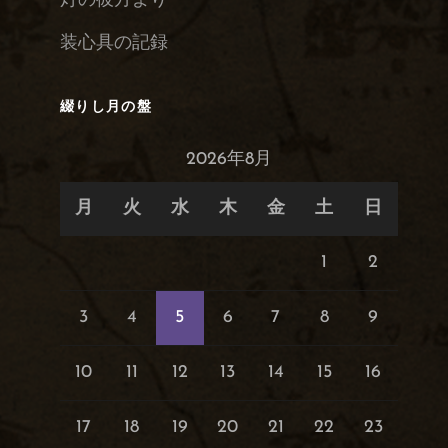
灯の彼方より
装心具の記録
綴りし月の盤
2026年8月
月
火
水
木
金
土
日
1
2
3
4
5
6
7
8
9
10
11
12
13
14
15
16
17
18
19
20
21
22
23