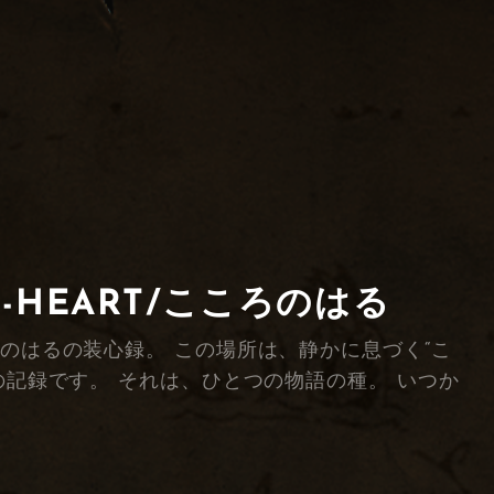
F-HEART/こころのはる
綴る、こころのはるの装心録。 この場所は、静かに息づく“こ
の記録です。 それは、ひとつの物語の種。 いつか