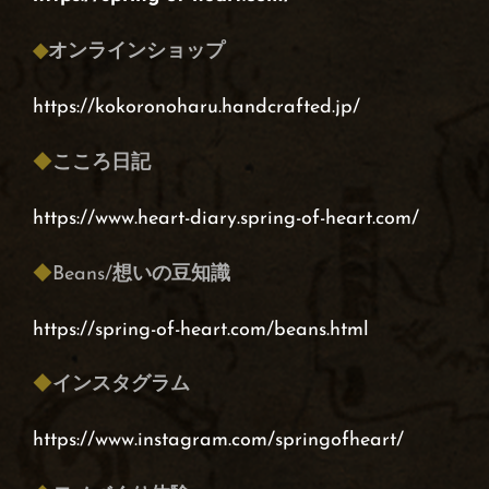
◆
オンラインショップ
https://kokoronoharu.handcrafted.jp/
◆
こころ日記
https://www.heart-diary.spring-of-heart.com/
◆
Beans/
想いの豆知識
https://spring-of-heart.com/beans.html
◆
インスタグラム
https://www.instagram.com/springofheart/