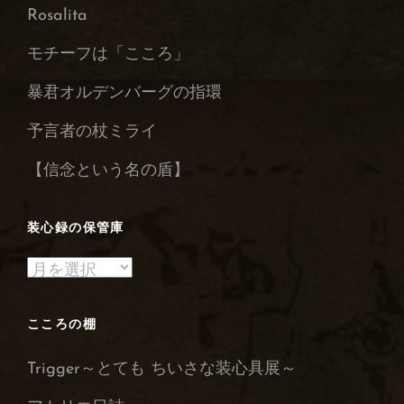
Rosalita
モチーフは「こころ」
暴君オルデンバーグの指環
予言者の杖ミライ
【信念という名の盾】
装心録の保管庫
装
心
録
こころの棚
の
Trigger～とても ちいさな装心具展～
保
管