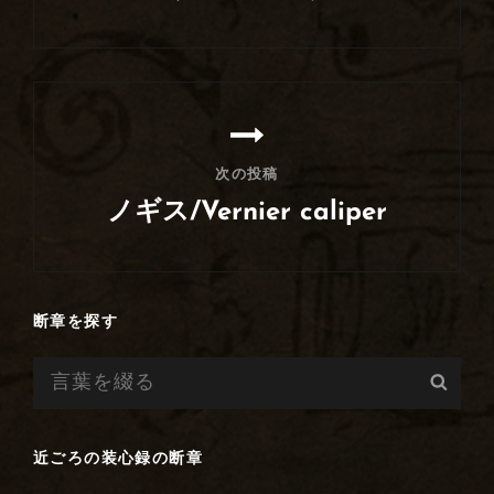
ー
前
シ
の
ョ
投
ン
稿
次の投稿
ノギス/Vernier caliper
次
の
投
断章を探す
稿
検
検
索:
索
近ごろの装心録の断章