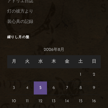
アトリエ日誌
庫
灯の彼方より
装心具の記録
綴りし月の盤
2026年8月
月
火
水
木
金
土
日
1
2
3
4
5
6
7
8
9
10
11
12
13
14
15
16