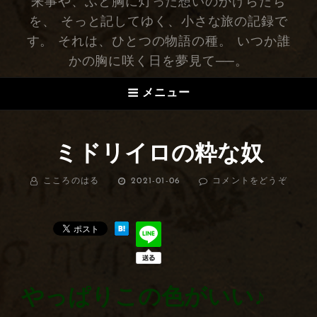
来事や、ふと胸に灯った想いのかけらたち
を、 そっと記してゆく、小さな旅の記録で
す。 それは、ひとつの物語の種。 いつか誰
かの胸に咲く日を夢見て──。
メニュー
ミドリイロの粋な奴
BY
こころのはる
投
2021-01-06
コメントをどうぞ
(ミ
稿
ド
日:
リ
イ
ロ
の
粋
な
奴)
やっぱりこの色がいい♪