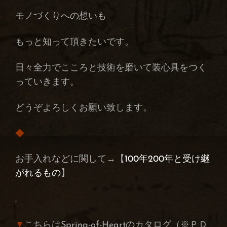
モノづくりへの想いも
もっと知って頂きたいです。
日々全力でこころと技術を磨いて装心具をつく
っていきます。
どうぞよろしくお願い致します。
◆
お手入れなどに関して→【
100年200年と受け継
がれるもの
】
.
▼
こちらはSpring-of-Heartのカタログ（※ＰＤ