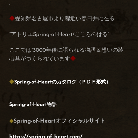
.
◆
愛知県名古屋市より程近い春日井に在る
”アトリエSpring-of-Heart/こころのはる”
ここでは”3000年後に語られる物語＆想いの装
心具がつくられています
◆
◆
Spring-of-Heartのカタログ（ＰＤＦ形式）
Spring-of-Heart物語
◆
Spring-of-Heartオフィシャルサイト
https://spring-of-heart.com/