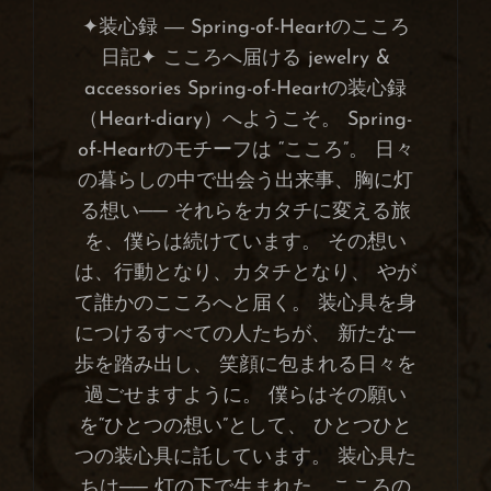
✦装心録 ― Spring-of-Heartのこころ
日記✦ こころへ届ける jewelry &
accessories Spring-of-Heartの装心録
（Heart-diary）へようこそ。 Spring-
of-Heartのモチーフは “こころ”。 日々
の暮らしの中で出会う出来事、胸に灯
る想い── それらをカタチに変える旅
を、僕らは続けています。 その想い
は、行動となり、カタチとなり、 やが
て誰かのこころへと届く。 装心具を身
につけるすべての人たちが、 新たな一
歩を踏み出し、 笑顔に包まれる日々を
過ごせますように。 僕らはその願い
を“ひとつの想い”として、 ひとつひと
つの装心具に託しています。 装心具た
ちは── 灯の下で生まれた、こころの