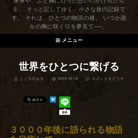
来事や、ふと胸に灯った想いのかけらたち
を、 そっと記してゆく、小さな旅の記録で
す。 それは、ひとつの物語の種。 いつか誰
かの胸に咲く日を夢見て──。
メニュー
世界をひとつに繋げる
BY
こころのはる
投
2019-12-18
コメントをどうぞ
(世
稿
界
日:
を
ひ
と
つ
に
繋
げ
３０００年後に語られる物語
る)