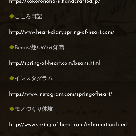
https://kokoronoharu.handcrafted.jp/
◆
こころ日記
http://www.heart-diary.spring-of-heart.com/
◆
Beans/
想いの豆知識
http://spring-of-heart.com/beans.html
◆
インスタグラム
https://www.instagram.com/springofheart/
◆
モノづくり体験
http://www.spring-of-heart.com/information.html