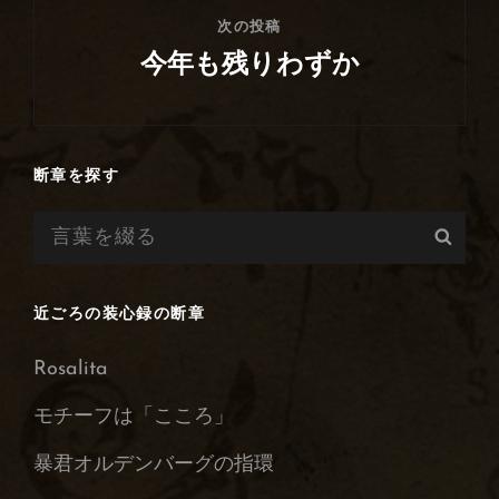
ン
次の投稿
今年も残りわずか
次
の
投
断章を探す
稿
検
検
索:
索
近ごろの装心録の断章
Rosalita
モチーフは「こころ」
暴君オルデンバーグの指環