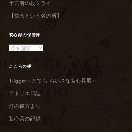
予言者の杖ミライ
【信念という名の盾】
装心録の保管庫
装
心
録
こころの棚
の
Trigger～とても ちいさな装心具展～
保
管
アトリエ日誌
庫
灯の彼方より
装心具の記録