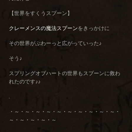
【世界をすくうスプーン】
クレーメンスの魔法スプーン
をきっかけに
その世界がぶわーっと広がっていった♪
そう♪
スプリングオブハートの世界もスプーンに救わ
れたのです♪♪
.
・～・～・～・～・～・～・～・～・～・～・
～・～・～・～・～