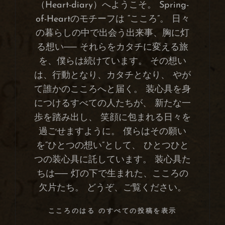
（Heart-diary）へようこそ。 Spring-
of-Heartのモチーフは “こころ”。 日々
の暮らしの中で出会う出来事、胸に灯
る想い── それらをカタチに変える旅
を、僕らは続けています。 その想い
は、行動となり、カタチとなり、 やが
て誰かのこころへと届く。 装心具を身
につけるすべての人たちが、 新たな一
歩を踏み出し、 笑顔に包まれる日々を
過ごせますように。 僕らはその願い
を“ひとつの想い”として、 ひとつひと
つの装心具に託しています。 装心具た
ちは── 灯の下で生まれた、こころの
欠片たち。 どうぞ、ご覧ください。
こころのはる のすべての投稿を表示