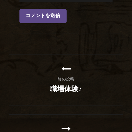
投
稿
ナ
前の投稿
ビ
職場体験♪
ゲ
前
ー
の
シ
投
稿
ョ