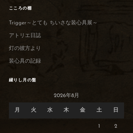
録
こころの棚
の
Trigger～とても ちいさな装心具展～
保
管
アトリエ日誌
庫
灯の彼方より
装心具の記録
綴りし月の盤
2026年8月
月
火
水
木
金
土
日
1
2