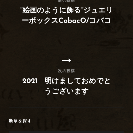
前の投稿
ビ
”絵画のように飾る”ジュエリ
ゲ
ーボックスCobacO/コバコ
ー
前
シ
の
ョ
投
ン
稿
次の投稿
2021 明けましておめでと
うございます
次
の
投
断章を探す
稿