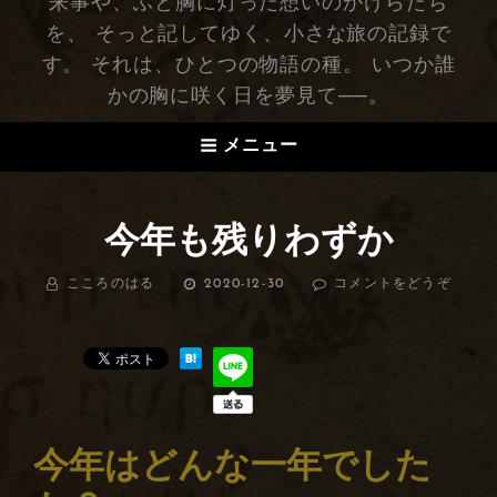
来事や、ふと胸に灯った想いのかけらたち
を、 そっと記してゆく、小さな旅の記録で
す。 それは、ひとつの物語の種。 いつか誰
かの胸に咲く日を夢見て──。
メニュー
今年も残りわずか
BY
こころのはる
投
2020-12-30
コメントをどうぞ
(今
稿
年
日:
も
残
り
わ
ず
か)
今年はどんな一年でした