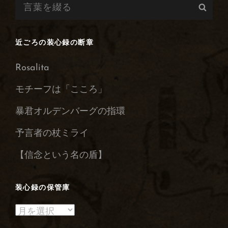
検
検
索:
索
近ごろの装心録の断章
Rosalita
モチーフは「こころ」
暴君オルデンバーグの指環
予言者の杖ミライ
【信念という名の盾】
装心録の保管庫
装
心