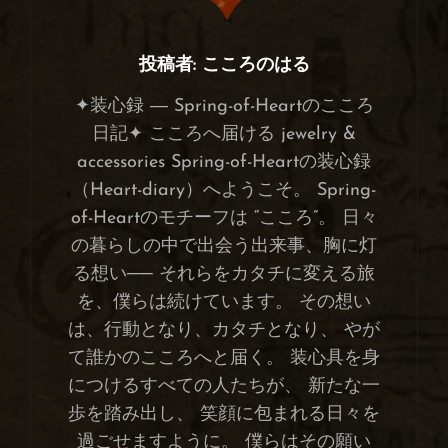
投稿者:
こころのはる
✦装心録 ― Spring-of-Heartのこころ
日記✦ こころへ届ける jewelry &
accessories Spring-of-Heartの装心録
（Heart-diary）へようこそ。 Spring-
of-Heartのモチーフは “こころ”。 日々
の暮らしの中で出会う出来事、胸に灯
る想い── それらをカタチに変える旅
を、僕らは続けています。 その想い
は、行動となり、カタチとなり、 やが
て誰かのこころへと届く。 装心具を身
につけるすべての人たちが、 新たな一
歩を踏み出し、 笑顔に包まれる日々を
過ごせますように。 僕らはその願い