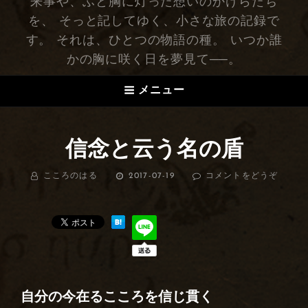
来事や、ふと胸に灯った想いのかけらたち
を、 そっと記してゆく、小さな旅の記録で
す。 それは、ひとつの物語の種。 いつか誰
かの胸に咲く日を夢見て──。
メニュー
信念と云う名の盾
BY
こころのはる
投
2017-07-19
コメントをどうぞ
(信
稿
念
日:
と
云
う
名
の
盾)
自分の今在るこころを信じ貫く