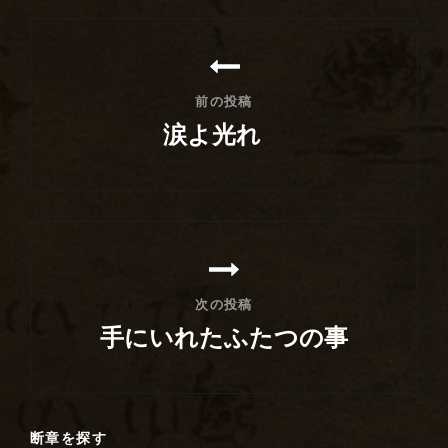
投
稿
ナ
前の投稿
ビ
涙よ光れ
ゲ
前
ー
の
シ
投
稿
ョ
ン
次の投稿
手にいれたふたつの事
次
の
投
断章を探す