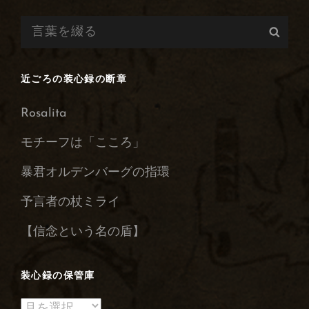
稿
検
検
索:
索
近ごろの装心録の断章
Rosalita
モチーフは「こころ」
暴君オルデンバーグの指環
予言者の杖ミライ
【信念という名の盾】
装心録の保管庫
装