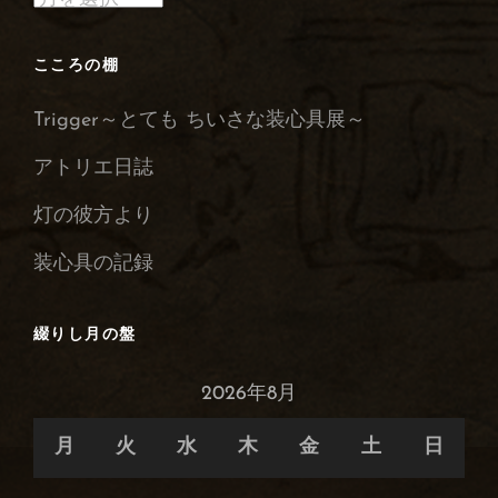
心
録
こころの棚
の
Trigger～とても ちいさな装心具展～
保
管
アトリエ日誌
庫
灯の彼方より
装心具の記録
綴りし月の盤
2026年8月
月
火
水
木
金
土
日