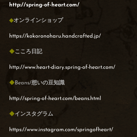
http://spring-of-heart.com/
◆
オンラインショップ
https://kokoronoharu.handcrafted.jp/
◆
こころ日記
http://www.heart-diary.spring-of-heart.com/
◆
Beans/
想いの豆知識
http://spring-of-heart.com/beans.html
◆
インスタグラム
https://www.instagram.com/springofheart/