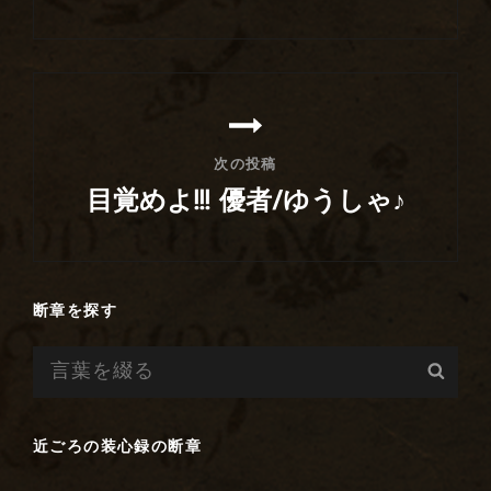
ー
前
シ
の
ョ
投
ン
稿
次の投稿
目覚めよ!!! 優者/ゆうしゃ♪
次
の
投
断章を探す
稿
検
検
索:
索
近ごろの装心録の断章