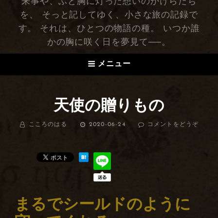
来事や、ふと胸に灯った想いのかけらたち
を、 そっと記してゆく、小さな旅の記録で
す。 それは、ひとつの物語の種。 いつか誰
かの胸に咲く日を夢見て──。
メニュー
天使の贈りもの
BY
こころのはる
投
2020-06-24
コメントをどうぞ
(天
稿
使
日:
の
贈
り
も
の)
まるでシールドのように