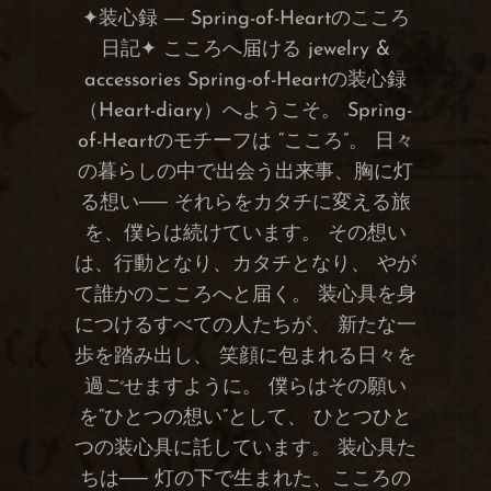
✦装心録 ― Spring-of-Heartのこころ
日記✦ こころへ届ける jewelry &
accessories Spring-of-Heartの装心録
（Heart-diary）へようこそ。 Spring-
of-Heartのモチーフは “こころ”。 日々
の暮らしの中で出会う出来事、胸に灯
る想い── それらをカタチに変える旅
を、僕らは続けています。 その想い
は、行動となり、カタチとなり、 やが
て誰かのこころへと届く。 装心具を身
につけるすべての人たちが、 新たな一
歩を踏み出し、 笑顔に包まれる日々を
過ごせますように。 僕らはその願い
を“ひとつの想い”として、 ひとつひと
つの装心具に託しています。 装心具た
ちは── 灯の下で生まれた、こころの