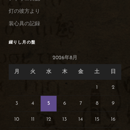
庫
灯の彼方より
装心具の記録
綴りし月の盤
2026年8月
月
火
水
木
金
土
日
1
2
3
4
5
6
7
8
9
10
11
12
13
14
15
16