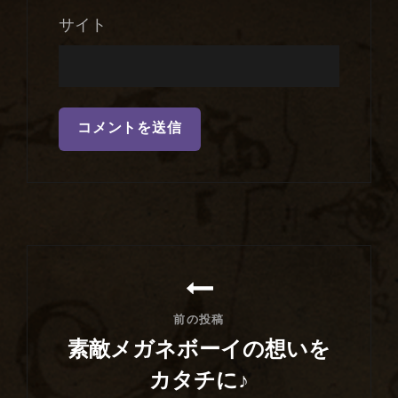
サイト
投
稿
ナ
前の投稿
ビ
素敵メガネボーイの想いを
ゲ
カタチに♪