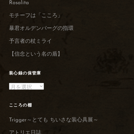
Rosalita
モチーフは「こころ」
暴君オルデンバーグの指環
予言者の杖ミライ
【信念という名の盾】
装心録の保管庫
装
心
録
こころの棚
の
Trigger～とても ちいさな装心具展～
保
管
アトリエ日誌