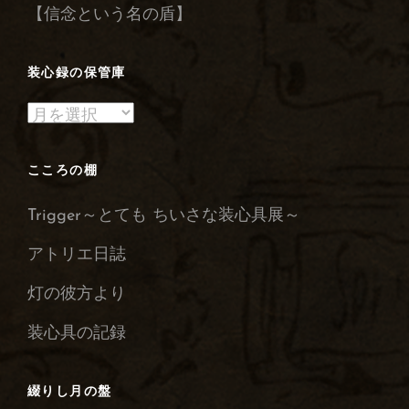
【信念という名の盾】
装心録の保管庫
装
心
録
こころの棚
の
Trigger～とても ちいさな装心具展～
保
管
アトリエ日誌
庫
灯の彼方より
装心具の記録
綴りし月の盤