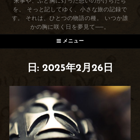
来事や、ふと胸に灯った想いのかけらたち
を、 そっと記してゆく、小さな旅の記録で
す。 それは、ひとつの物語の種。 いつか誰
かの胸に咲く日を夢見て──。
メニュー
日: 2025年2月26日