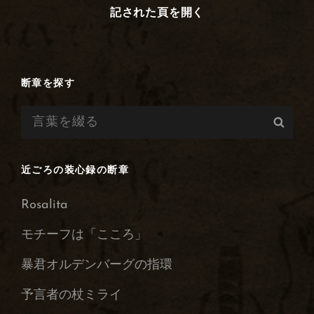
記された頁を開く
三
つ
の
誓
い
断章を探す
検
検
索:
索
近ごろの装心録の断章
Rosalita
モチーフは「こころ」
暴君オルデンバーグの指環
予言者の杖ミライ