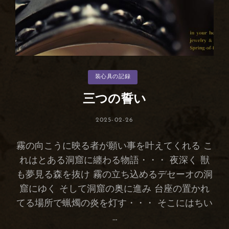
カ
装心具の記録
テ
ゴ
リ
三つの誓い
ー
投
2025-02-26
稿
日:
霧の向こうに映る者が願い事を叶えてくれる こ
れはとある洞窟に纏わる物語・・・ 夜深く 獣
も夢見る森を抜け 霧の立ち込めるデセーオの洞
窟にゆく そして洞窟の奥に進み 台座の置かれ
てる場所で蝋燭の炎を灯す・・・ そこにはちい
…