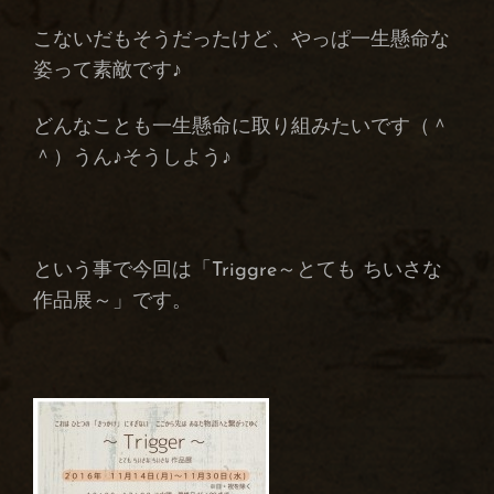
な
作
こないだもそうだったけど、やっぱ一生懸命な
品
展
姿って素敵です♪
～)
どんなことも一生懸命に取り組みたいです（＾
＾）うん♪そうしよう♪
という事で今回は「Triggre～とても ちいさな
作品展～」です。