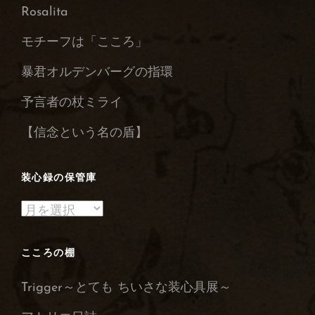
Rosalita
モチーフは「こころ」
暴君オルデンバーグの指環
予言者の杖ミライ
【信念という名の盾】
装心録の保管庫
装
心
録
こころの棚
の
Trigger～とても ちいさな装心具展～
保
管