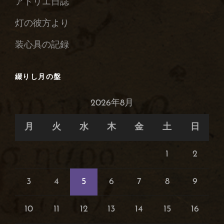
アトリエ日誌
庫
灯の彼方より
装心具の記録
綴りし月の盤
2026年8月
月
火
水
木
金
土
日
1
2
3
4
5
6
7
8
9
10
11
12
13
14
15
16