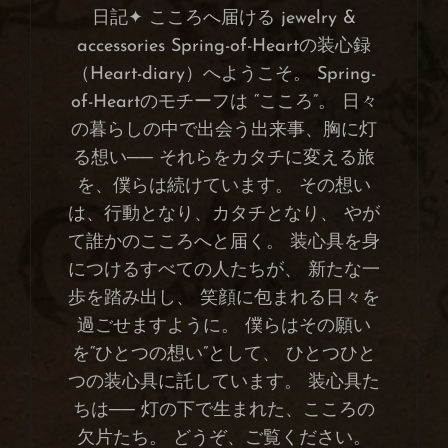
日記✦ こころへ届ける jewelry &
accessories Spring-of-Heartの装心録
（Heart-diary）へようこそ。 Spring-
of-Heartのモチーフは “こころ”。 日々
の暮らしの中で出会う出来事、胸に灯
る想い── それらをカタチに変える旅
を、僕らは続けています。 その想い
は、行動となり、カタチとなり、 やが
て誰かのこころへと届く。 装心具を身
につけるすべての人たちが、 新たな一
歩を踏み出し、 笑顔に包まれる日々を
過ごせますように。 僕らはその願い
を“ひとつの想い”として、 ひとつひと
つの装心具に託しています。 装心具た
ちは── 灯の下で生まれた、こころの
欠片たち。 どうぞ、ご覧ください。