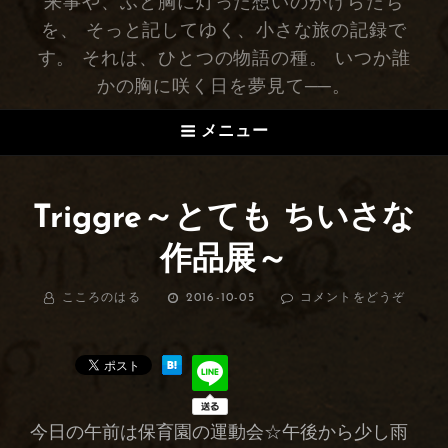
来事や、ふと胸に灯った想いのかけらたち
を、 そっと記してゆく、小さな旅の記録で
す。 それは、ひとつの物語の種。 いつか誰
かの胸に咲く日を夢見て──。
メニュー
Triggre～とても ちいさな
作品展～
BY
こころのはる
投
2016-10-05
コメントをどうぞ
(TRIG
稿
～
日:
と
て
も
ち
い
今日の午前は保育園の運動会☆午後から少し雨
さ