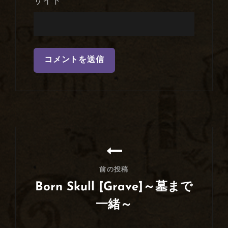
サイト
投
稿
ナ
前の投稿
ビ
Born Skull [Grave]～墓まで
ゲ
一緒～
ー
前