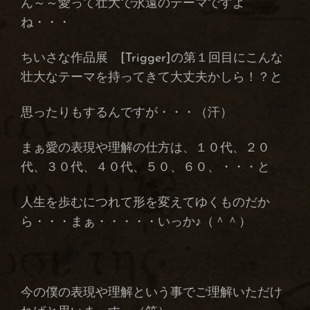
ん～～愛って壮大で永遠のテーマですよ
ね・・・
ちいさな作品展 [Trigger]の第１回目にこんな
壮大なテーマを持ってきて大丈夫かしら！？と
思ったりもするんですが・・・（汗）
まぁ愛の表現や理解の仕方は、１０代、２０
代、３０代、４０代、５０、６０、・・・と
人生を歩むにつれて形を変えてゆくものだか
ら・・・まぁ・・・・・いっか♪（＾＾）
今の僕の表現や理解という事でご理解いただけ