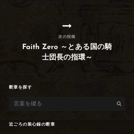
シ
の
ョ
投
ン
稿
次の投稿
Faith Zero ～とある国の騎
士団長の指環～
次
の
投
断章を探す
稿
検
検
索:
索
近ごろの装心録の断章