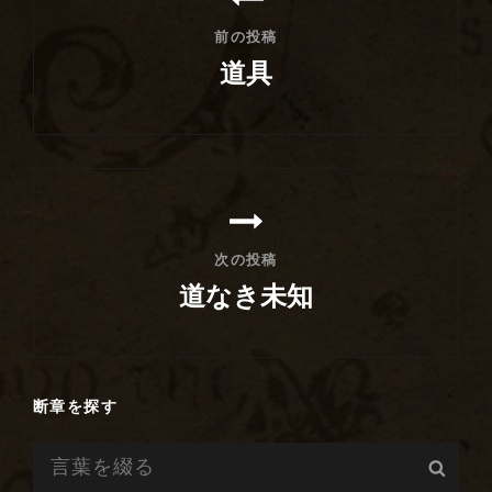
ナ
前の投稿
ビ
道具
ゲ
前
ー
の
シ
投
稿
ョ
ン
次の投稿
道なき未知
次
の
投
断章を探す
稿
検
検
索:
索