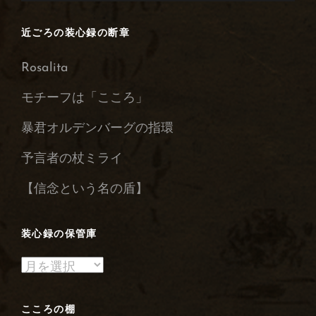
近ごろの装心録の断章
Rosalita
モチーフは「こころ」
暴君オルデンバーグの指環
予言者の杖ミライ
【信念という名の盾】
装心録の保管庫
装
心
録
こころの棚