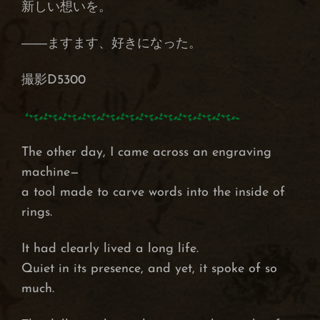
新しい想いを。
――ますます、好きになった。
撮影D5300
The other day, I came across an engraving
machine—
a tool made to carve words into the inside of
rings.
It had clearly lived a long life.
Quiet in its presence, and yet, it spoke of so
much.