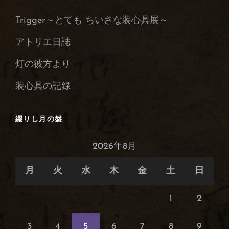
の
Trigger～とても ちいさな装心具展～
保
管
アトリエ日誌
庫
灯の彼方より
装心具の記録
綴りし月の盤
2026年8月
月
火
水
木
金
土
日
1
2
3
4
5
6
7
8
9