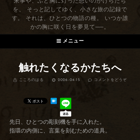
来事や、ふと胸に灯った想いのかけらたち
を、 そっと記してゆく、小さな旅の記録で
す。 それは、ひとつの物語の種。 いつか誰
かの胸に咲く日を夢見て──。
メニュー
触れたくなるかたちへ
BY
こころのはる
投
2026-04-15
コメントをどうぞ
(触
稿
れ
日:
た
く
な
る
か
先日、ひとつの彫刻機を手に入れた。
た
ち
指環の内側に、言葉を刻むための道具。
へ)