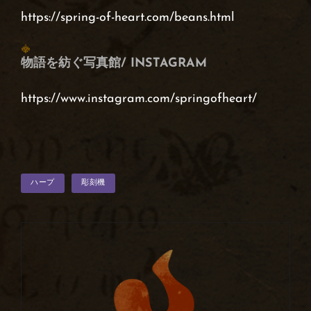
https://spring-of-heart.com/beans.html
物語を紡ぐ写真館/ INSTAGRAM
https://www.instagram.com/springofheart/
タ
ハープ
彫刻機
グ