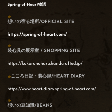
Spring-of-Heart物語
想いの宿る場所/OFFICIAL SITE
https://spring-of-heart.com/
装心具の展示室 / SHOPPING SITE
https://kokoronoharu.handcrafted.jp/
こころ日記・装心録/HEART DIARY
https://www.heart-diary.spring-of-heart.com/
想いの豆知識/BEANS