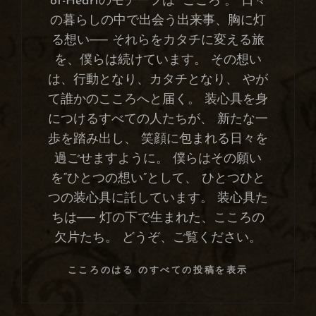
of-Heartのモチーフは “こころ”。 日々
の暮らしの中で出会う出来事、胸に灯
る想い── それらをカタチに変える旅
を、僕らは続けています。 その想い
は、行動となり、カタチとなり、 やが
て誰かのこころへと届く。 装心具を身
につけるすべての人たちが、 新たな一
歩を踏み出し、 笑顔に包まれる日々を
過ごせますように。 僕らはその願い
を“ひとつの想い”として、 ひとつひと
つの装心具に託しています。 装心具た
ちは── 灯の下で生まれた、こころの
欠片たち。 どうぞ、ご覧ください。
こころのはる のすべての投稿を表示