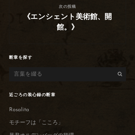
次の投稿
《エンシェント美術館、開
館。》
次
の
投
断章を探す
稿
検
検
索:
索
近ごろの装心録の断章
Rosalita
モチーフは「こころ」