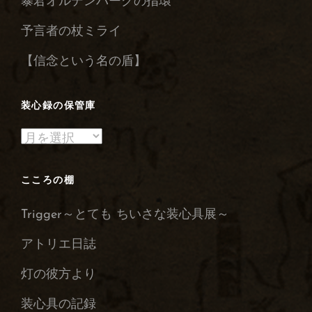
暴君オルデンバーグの指環
予言者の杖ミライ
【信念という名の盾】
装心録の保管庫
装
心
録
こころの棚
の
Trigger～とても ちいさな装心具展～
保
管
アトリエ日誌
庫
灯の彼方より
装心具の記録