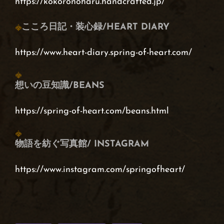
https://kokoronoharu.handcrafted.jp/
こころ日記・装心録/HEART DIARY
https://www.heart-diary.spring-of-heart.com/
想いの豆知識/BEANS
https://spring-of-heart.com/beans.html
物語を紡ぐ写真館/ INSTAGRAM
https://www.instagram.com/springofheart/