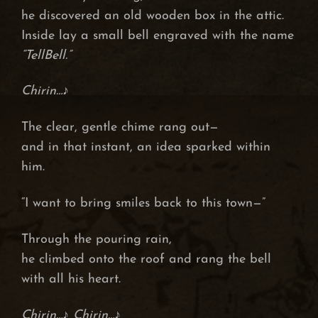
he discovered an old wooden box in the attic.
Inside lay a small bell engraved with the name
“TellBell.”
Chirin…♪
The clear, gentle chime rang out—
and in that instant, an idea sparked within
him.
“I want to bring smiles back to this town—”
Through the pouring rain,
he climbed onto the roof and rang the bell
with all his heart.
Chirin…♪ Chirin…♪