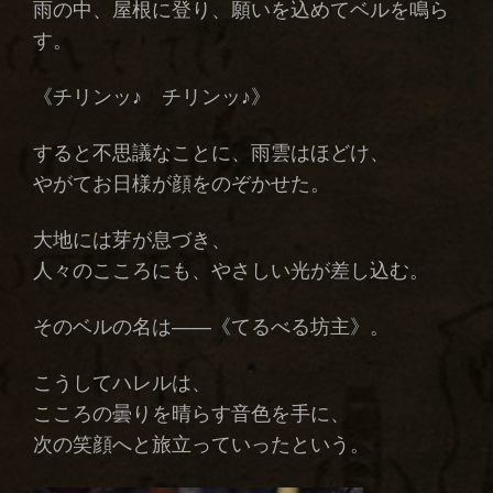
雨の中、屋根に登り、願いを込めてベルを鳴ら
す。
《チリンッ♪ チリンッ♪》
すると不思議なことに、雨雲はほどけ、
やがてお日様が顔をのぞかせた。
大地には芽が息づき、
人々のこころにも、やさしい光が差し込む。
そのベルの名は――《てるべる坊主》。
こうしてハレルは、
こころの曇りを晴らす音色を手に、
次の笑顔へと旅立っていったという。