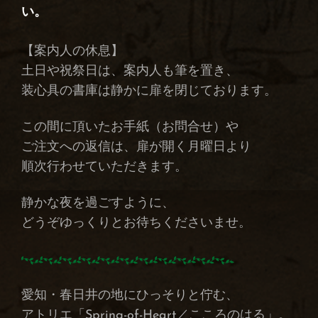
い。
【案内人の休息】
土日や祝祭日は、案内人も筆を置き、
装心具の書庫は静かに扉を閉じております。
この間に頂いたお手紙（お問合せ）や
ご注文への返信は、扉が開く月曜日より
順次行わせていただきます。
静かな夜を過ごすように、
どうぞゆっくりとお待ちくださいませ。
愛知・春日井の地にひっそりと佇む、
アトリエ「Spring-of-Heart／こころのはる」。