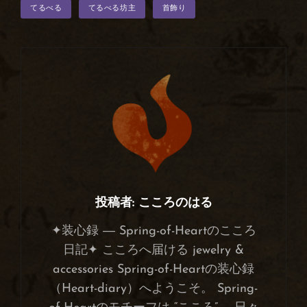
タ
てるべる
てるべる坊主
首飾り
グ
投稿者:
こころのはる
✦装心録 ― Spring-of-Heartのこころ
日記✦ こころへ届ける jewelry &
accessories Spring-of-Heartの装心録
（Heart-diary）へようこそ。 Spring-