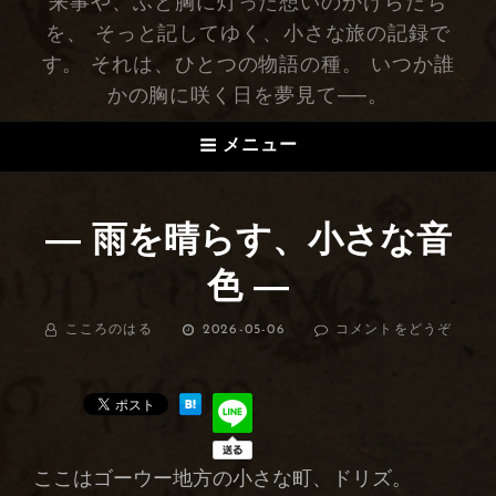
来事や、ふと胸に灯った想いのかけらたち
を、 そっと記してゆく、小さな旅の記録で
す。 それは、ひとつの物語の種。 いつか誰
かの胸に咲く日を夢見て──。
メニュー
― 雨を晴らす、小さな音
色 ―
BY
こころのはる
投
2026-05-06
コメントをどうぞ
(―
稿
雨
日:
を
晴
ら
す、
小
ここはゴーウー地方の小さな町、ドリズ。
さ