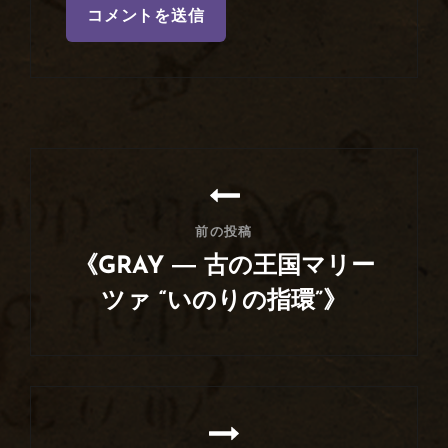
投
稿
ナ
前の投稿
ビ
《GRAY ― 古の王国マリー
ゲ
ツァ “いのりの指環”》
ー
前
シ
の
ョ
投
ン
稿